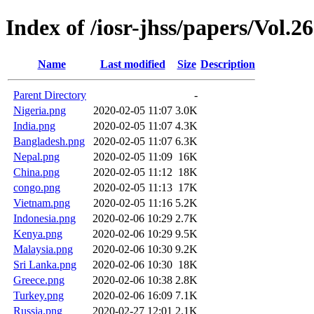
Index of /iosr-jhss/papers/Vol.2
Name
Last modified
Size
Description
Parent Directory
-
Nigeria.png
2020-02-05 11:07
3.0K
India.png
2020-02-05 11:07
4.3K
Bangladesh.png
2020-02-05 11:07
6.3K
Nepal.png
2020-02-05 11:09
16K
China.png
2020-02-05 11:12
18K
congo.png
2020-02-05 11:13
17K
Vietnam.png
2020-02-05 11:16
5.2K
Indonesia.png
2020-02-06 10:29
2.7K
Kenya.png
2020-02-06 10:29
9.5K
Malaysia.png
2020-02-06 10:30
9.2K
Sri Lanka.png
2020-02-06 10:30
18K
Greece.png
2020-02-06 10:38
2.8K
Turkey.png
2020-02-06 16:09
7.1K
Russia.png
2020-02-27 12:01
2.1K