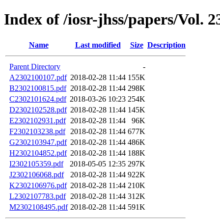
Index of /iosr-jhss/papers/Vol. 
Name
Last modified
Size
Description
Parent Directory
-
A2302100107.pdf
2018-02-28 11:44
155K
B2302100815.pdf
2018-02-28 11:44
298K
C2302101624.pdf
2018-03-26 10:23
254K
D2302102528.pdf
2018-02-28 11:44
145K
E2302102931.pdf
2018-02-28 11:44
96K
F2302103238.pdf
2018-02-28 11:44
677K
G2302103947.pdf
2018-02-28 11:44
486K
H2302104852.pdf
2018-02-28 11:44
188K
I2302105359.pdf
2018-05-05 12:35
297K
J2302106068.pdf
2018-02-28 11:44
922K
K2302106976.pdf
2018-02-28 11:44
210K
L2302107783.pdf
2018-02-28 11:44
312K
M2302108495.pdf
2018-02-28 11:44
591K